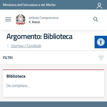
Vai ai contenuti
Vai al menu di navigazione
Vai al footer
Ministero dell'Istruzione e del Merito
Istituto Comprensivo
F. Rossi
Argomento: Biblioteca
Apr
Stampa / Condividi
FILTRI
Biblioteca
Da compilare...