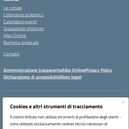
Le notizie
Calendario scolastico
Calendario eventi
Graduatorie d’Istituto
Albo Online
Bacheca sindacale
Contatti
Amministrazione trasparente
Albo Online
Privacy Policy
Dichiarazione di accessibilità
Note legali
Indirizzo:
VIA S. ROCCO, 18 81014 CAPRIATI A VOLTURNO (CE)
Centralino:
Cookies e altri strumenti di tracciamento
0823944017
Email:
ceic85400b@istruzione.it
Posta elettronica certificata (PEC):
ceic85400b@pec.istruzione.it
Il nostro Istituto non utilizza strumenti di profilazione degli utenti -
Codice fiscale: 82000440618
sono utilizzati esclusivamente cookies tecnici necessari al
Codice meccanografico:
CEIC85400B