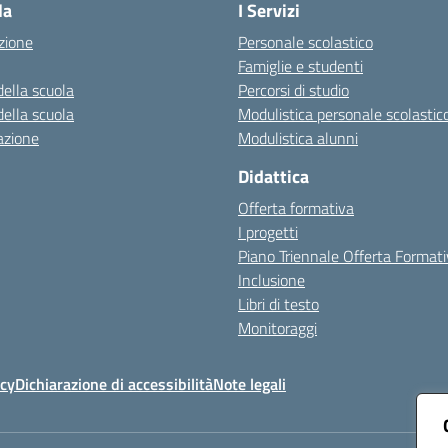
la
I Servizi
zione
Personale scolastico
Famiglie e studenti
della scuola
Percorsi di studio
della scuola
Modulistica personale scolastic
azione
Modulistica alunni
Didattica
Offerta formativa
I progetti
Piano Triennale Offerta Format
Inclusione
Libri di testo
Monitoraggi
icy
Dichiarazione di accessibilità
Note legali