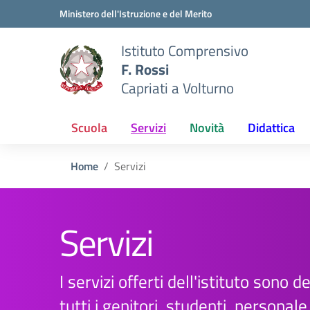
Vai ai contenuti
Vai al menu di navigazione
Vai al footer
Ministero dell'Istruzione e del Merito
Istituto Comprensivo
F. Rossi
Capriati a Volturno
Scuola
Servizi
Novità
Didattica
Home
Servizi
Servizi
I servizi offerti dell'istituto sono d
tutti i genitori, studenti, personal