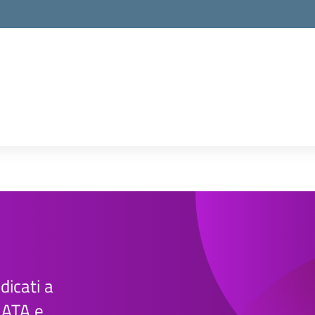
edicati a
e ATA e