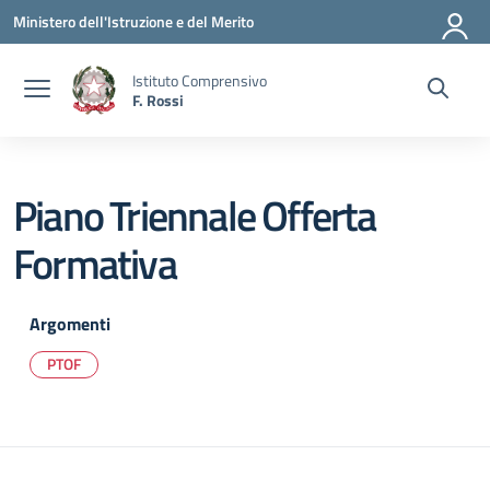
Vai ai contenuti
Vai al menu di navigazione
Vai al footer
Ministero dell'Istruzione e del Merito
Istituto Comprensivo
F. Rossi
Piano Triennale Offerta
Formativa
Argomenti
PTOF