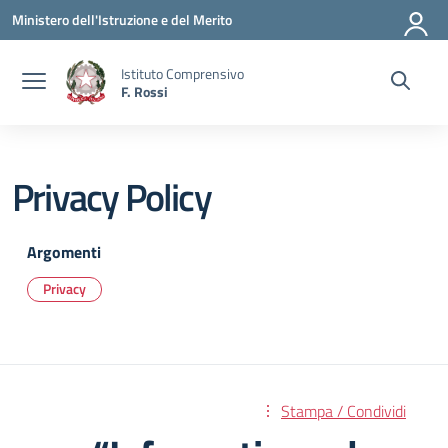
Vai ai contenuti
Vai al menu di navigazione
Vai al footer
Ministero dell'Istruzione e del Merito
Istituto Comprensivo
F. Rossi
Privacy Policy
Argomenti
Privacy
Stampa / Condividi