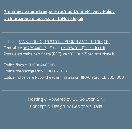
Amministrazione trasparente
Albo Online
Privacy Policy
Dichiarazione di accessibilità
Note legali
Indirizzo:
VIA S. ROCCO, 18 81014 CAPRIATI A VOLTURNO (CE)
Centralino:
0823944017
Email:
ceic85400b@istruzione.it
Posta elettronica certificata (PEC):
ceic85400b@pec.istruzione.it
Codice fiscale: 82000440618
Codice meccanografico:
CEIC85400B
Codice Indice delle Pubbliche Amministrazioni (IPA): istsc_CEIC85400B
Hosting & Powered by 3D Solution S.r.l.
Concept & Design by Designers Italia