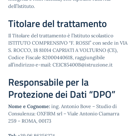
dell’Istituto.
Titolare del trattamento
Il Titolare del trattamento è l’Istituto scolastico
ISTITUTO COMPRENSIVO “F. ROSSI” con sede in VIA
S. ROCCO, 18 81014 CAPRIATI A VOLTURNO (CE),
Codice Fiscale 82000440618, raggiungibile
all’indirizzo e-mail: CEIC85400B@istruzione.it
Responsabile per la
Protezione dei Dati “DPO”
Nome e Cognome:
ing. Antonio Bove – Studio di
Consulenza: OXFIRM srl – Viale Antonio Ciamarra
259 – ROMA, 00173
Tel:
+39 06 86356274