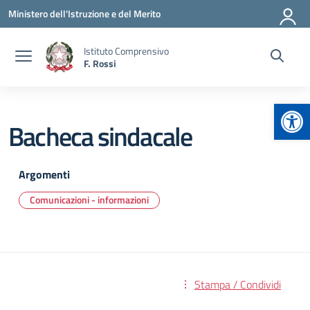
Vai ai contenuti
Vai al menu di navigazione
Vai al footer
Ministero dell'Istruzione e del Merito
Istituto Comprensivo
F. Rossi
Apr
Bacheca sindacale
Argomenti
Comunicazioni - informazioni
Stampa / Condividi