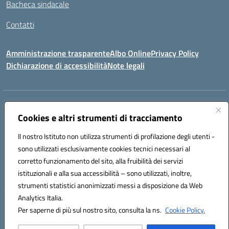
Bacheca sindacale
Contatti
Amministrazione trasparente
Albo Online
Privacy Policy
Dichiarazione di accessibilità
Note legali
Indirizzo:
VIA S. ROCCO, 18 81014 CAPRIATI A VOLTURNO (CE)
Centralino:
Cookies e altri strumenti di tracciamento
0823944017
Email:
ceic85400b@istruzione.it
Posta elettronica certificata (PEC):
ceic85400b@pec.istruzione.it
Il nostro Istituto non utilizza strumenti di profilazione degli utenti -
Codice fiscale: 82000440618
sono utilizzati esclusivamente cookies tecnici necessari al
Codice meccanografico:
CEIC85400B
corretto funzionamento del sito, alla fruibilità dei servizi
Codice Indice delle Pubbliche Amministrazioni (IPA): istsc_CEIC85400B
istituzionali e alla sua accessibilità – sono utilizzati, inoltre,
strumenti statistici anonimizzati messi a disposizione da Web
Analytics Italia.
Hosting & Powered by 3D Solution S.r.l.
Per saperne di più sul nostro sito, consulta la ns.
Cookie Policy.
Concept & Design by Designers Italia