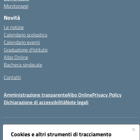
Monitoraggi
Novità
Le notizie
Calendario scolastico
Calendario eventi
Graduatorie d’Istituto
Albo Online
Bacheca sindacale
Contatti
Amministrazione trasparente
Albo Online
Privacy Policy
Dichiarazione di accessibilità
Note legali
Indirizzo:
VIA S. ROCCO, 18 81014 CAPRIATI A VOLTURNO (CE)
Centralino:
Cookies e altri strumenti di tracciamento
0823944017
Email:
ceic85400b@istruzione.it
Posta elettronica certificata (PEC):
ceic85400b@pec.istruzione.it