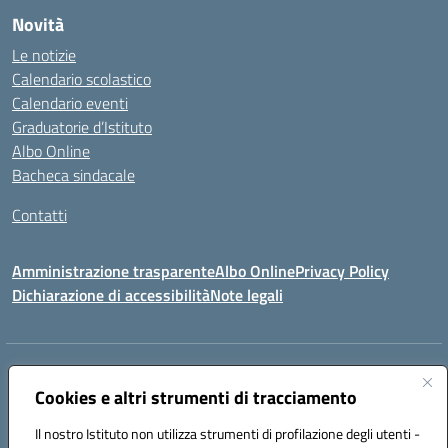
Novità
Le notizie
Calendario scolastico
Calendario eventi
Graduatorie d’Istituto
Albo Online
Bacheca sindacale
Contatti
Amministrazione trasparente
Albo Online
Privacy Policy
Dichiarazione di accessibilità
Note legali
Indirizzo:
VIA S. ROCCO, 18 81014 CAPRIATI A VOLTURNO (CE)
Centralino:
Cookies e altri strumenti di tracciamento
0823944017
Email:
ceic85400b@istruzione.it
Posta elettronica certificata (PEC):
ceic85400b@pec.istruzione.it
Il nostro Istituto non utilizza strumenti di profilazione degli utenti -