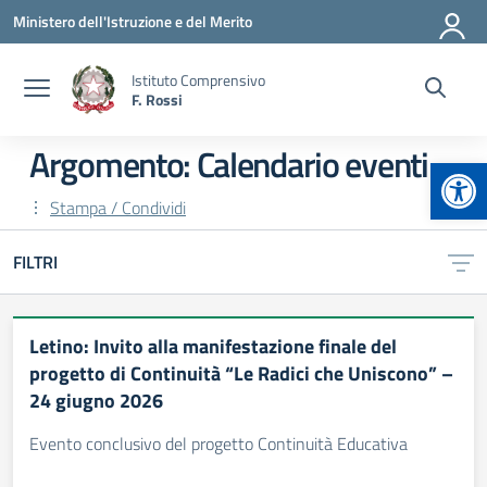
Vai ai contenuti
Vai al menu di navigazione
Vai al footer
Ministero dell'Istruzione e del Merito
Istituto Comprensivo
F. Rossi
Argomento: Calendario eventi
Apr
Stampa / Condividi
FILTRI
Letino: Invito alla manifestazione finale del
progetto di Continuità “Le Radici che Uniscono” –
24 giugno 2026
Evento conclusivo del progetto Continuità Educativa