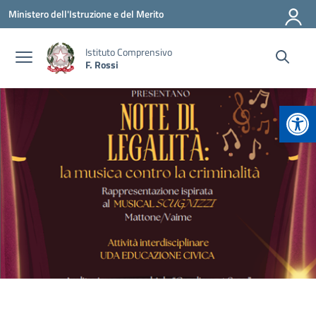
Vai ai contenuti
Vai al menu di navigazione
Vai al footer
Ministero dell'Istruzione e del Merito
Istituto Comprensivo
F. Rossi
Apr