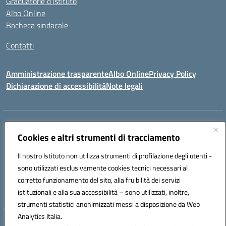
Graduatorie d’Istituto
Albo Online
Bacheca sindacale
Contatti
Amministrazione trasparente
Albo Online
Privacy Policy
Dichiarazione di accessibilità
Note legali
Indirizzo:
VIA S. ROCCO, 18 81014 CAPRIATI A VOLTURNO (CE)
Centralino:
Cookies e altri strumenti di tracciamento
0823944017
Email:
ceic85400b@istruzione.it
Posta elettronica certificata (PEC):
ceic85400b@pec.istruzione.it
Il nostro Istituto non utilizza strumenti di profilazione degli utenti -
Codice fiscale: 82000440618
sono utilizzati esclusivamente cookies tecnici necessari al
Codice meccanografico:
CEIC85400B
corretto funzionamento del sito, alla fruibilità dei servizi
Codice Indice delle Pubbliche Amministrazioni (IPA): istsc_CEIC85400B
istituzionali e alla sua accessibilità – sono utilizzati, inoltre,
strumenti statistici anonimizzati messi a disposizione da Web
Analytics Italia.
Hosting & Powered by 3D Solution S.r.l.