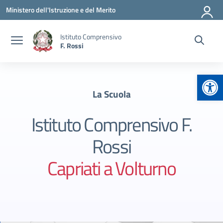
Vai ai contenuti
Vai al menu di navigazione
Vai al footer
Ministero dell'Istruzione e del Merito
Istituto Comprensivo
F. Rossi
Apr
La Scuola
Istituto Comprensivo F.
Rossi
Capriati a Volturno