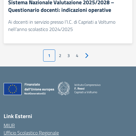
Sistema Nazionale Valutazione 2025/2028 –
Questionario docenti: indicazioni operative
Ai docenti in servizio presso l’I.C. di Capriati a Volturno
nell’anno scolastico 2024/2025
1
2
3
4
Pagina successiva
Istituto Comprensivo
F. Rossi
Capriati a Volturno
— Visita la pagina iniziale della scuola
Link Esterni
MIUR
Ufficio Scolastico Regionale