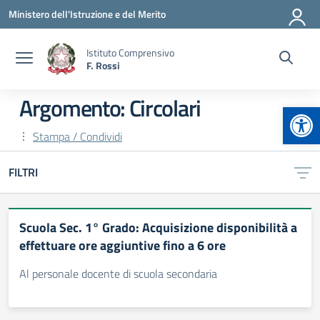
Vai ai contenuti
Vai al menu di navigazione
Vai al footer
Ministero dell'Istruzione e del Merito
Istituto Comprensivo
F. Rossi
Argomento: Circolari
Apr
Stampa / Condividi
FILTRI
Scuola Sec. 1° Grado: Acquisizione disponibilità a
effettuare ore aggiuntive fino a 6 ore
Al personale docente di scuola secondaria