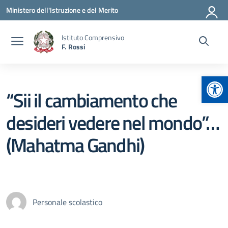
Vai ai contenuti
Vai al menu di navigazione
Vai al footer
Ministero dell'Istruzione e del Merito
Istituto Comprensivo
F. Rossi
Apr
“Sii il cambiamento che
desideri vedere nel mondo”…
(Mahatma Gandhi)
Personale scolastico