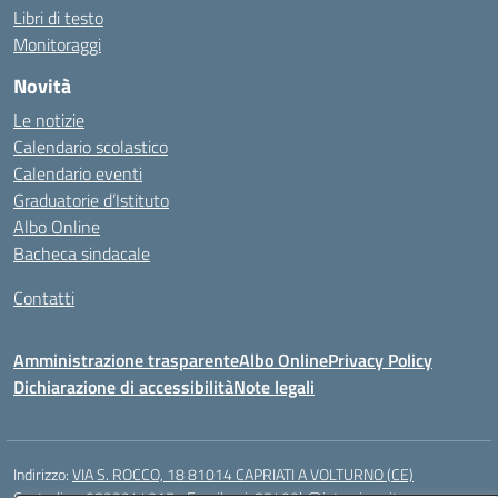
Libri di testo
Monitoraggi
Novità
Le notizie
Calendario scolastico
Calendario eventi
Graduatorie d’Istituto
Albo Online
Bacheca sindacale
Contatti
Amministrazione trasparente
Albo Online
Privacy Policy
Dichiarazione di accessibilità
Note legali
Indirizzo:
VIA S. ROCCO, 18 81014 CAPRIATI A VOLTURNO (CE)
Centralino:
0823944017
Email:
ceic85400b@istruzione.it