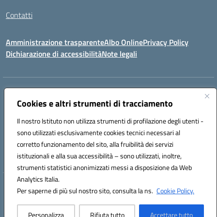
Contatti
Amministrazione trasparente
Albo Online
Privacy Policy
Dichiarazione di accessibilità
Note legali
Indirizzo:
VIA S. ROCCO, 18 81014 CAPRIATI A VOLTURNO (CE)
Centralino:
Cookies e altri strumenti di tracciamento
0823944017
Email:
ceic85400b@istruzione.it
Posta elettronica certificata (PEC):
ceic85400b@pec.istruzione.it
Il nostro Istituto non utilizza strumenti di profilazione degli utenti -
Codice fiscale: 82000440618
sono utilizzati esclusivamente cookies tecnici necessari al
Codice meccanografico:
CEIC85400B
corretto funzionamento del sito, alla fruibilità dei servizi
Codice Indice delle Pubbliche Amministrazioni (IPA): istsc_CEIC85400B
istituzionali e alla sua accessibilità – sono utilizzati, inoltre,
strumenti statistici anonimizzati messi a disposizione da Web
Analytics Italia.
Hosting & Powered by 3D Solution S.r.l.
Per saperne di più sul nostro sito, consulta la ns.
Cookie Policy.
Concept & Design by Designers Italia
Personalizza
Rifiuta tutto
Accettare tutto