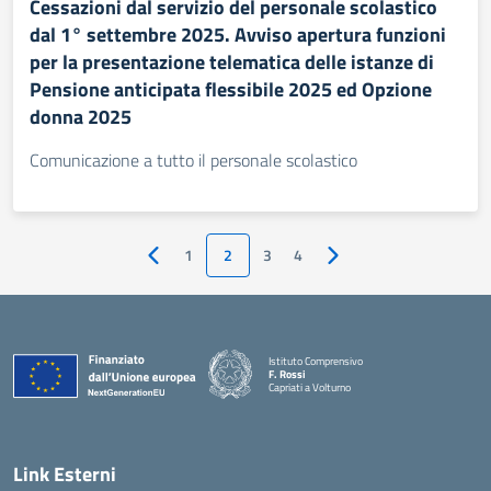
Cessazioni dal servizio del personale scolastico
dal 1° settembre 2025. Avviso apertura funzioni
per la presentazione telematica delle istanze di
Pensione anticipata flessibile 2025 ed Opzione
donna 2025
Comunicazione a tutto il personale scolastico
1
2
3
4
Pagina precedente
Pagina successiva
Istituto Comprensivo
F. Rossi
Capriati a Volturno
— Visita la pagina iniziale della scuola
Link Esterni