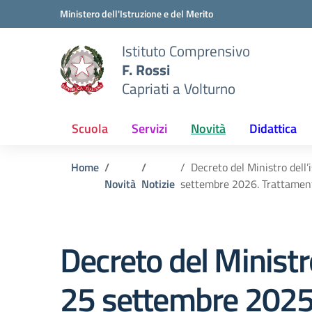
Vai ai contenuti
Vai al menu di navigazione
Vai al footer
Ministero dell'Istruzione e del Merito
Istituto Comprensivo
F. Rossi
Capriati a Volturno
Scuola
Servizi
Novità
Didattica
Home
Decreto del Ministro dell’
Novità
Notizie
settembre 2026. Trattamento
Decreto del Ministro
25 settembre 2025. 