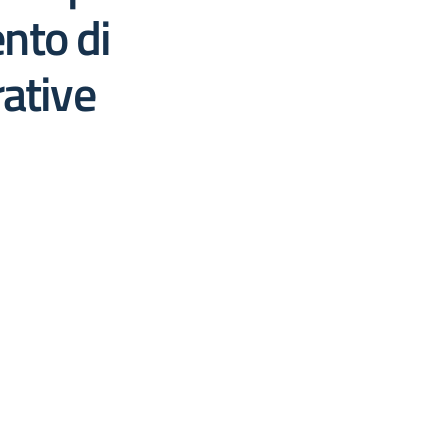
nto di
rative