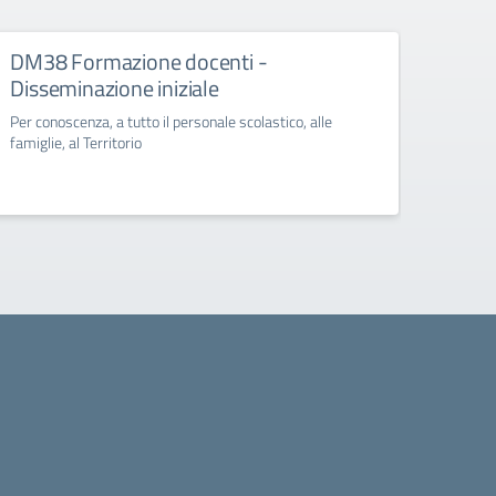
DM38 Formazione docenti -
FSE+
Disseminazione iniziale
Diss
Per conoscenza, a tutto il personale scolastico, alle
Per con
famiglie, al Territorio
famigli