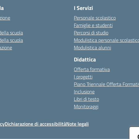
la
I Servizi
zione
Personale scolastico
Famiglie e studenti
della scuola
Percorsi di studio
della scuola
Modulistica personale scolastic
azione
Modulistica alunni
Didattica
Offerta formativa
I progetti
Piano Triennale Offerta Format
Inclusione
Libri di testo
Monitoraggi
icy
Dichiarazione di accessibilità
Note legali