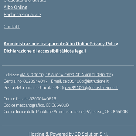
Albo Online
Bacheca sindacale
Contatti
Amministrazione trasparente
Albo Online
Privacy Policy
Dichiarazione di accessibilità
Note legali
Indirizzo:
VIA S. ROCCO, 18 81014 CAPRIATI A VOLTURNO (CE)
Centralino:
0823944017
Email:
ceic85400b@istruzione.it
Posta elettronica certificata (PEC):
ceic85400b@pec.istruzione.it
Codice fiscale: 82000440618
Codice meccanografico:
CEIC85400B
Codice Indice delle Pubbliche Amministrazioni (IPA): istsc_CEIC85400B
Hosting & Powered by 3D Solution S.r.l.