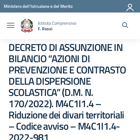
Vai ai contenuti
Vai al menu di navigazione
Vai al footer
Ministero dell'Istruzione e del Merito
Istituto Comprensivo
F. Rossi
DECRETO DI ASSUNZIONE IN
BILANCIO “AZIONI DI
PREVENZIONE E CONTRASTO
DELLA DISPERSIONE
SCOLASTICA” (D.M. N.
170/2022). M4C1I1.4 –
Riduzione dei divari territoriali
– Codice avviso – M4C1I1.4-
2022-981