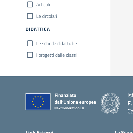
Articoli
Le circolari
DIDATTICA
Le schede didattiche
I progetti delle classi
Is
F.
Ca
— 
Link Esterni
La Scuo