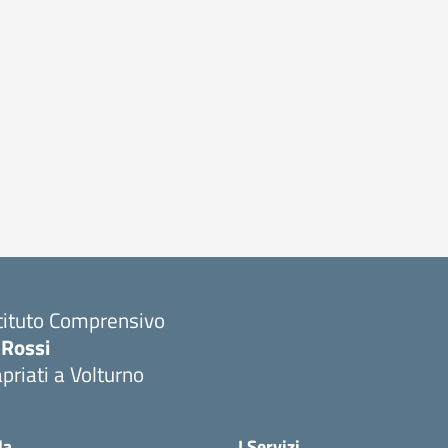
tituto Comprensivo
 Rossi
priati a Volturno
Visita la pagina iniziale della scuola
la
I Servizi