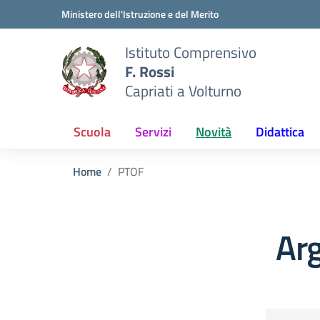
Vai ai contenuti
Vai al menu di navigazione
Vai al footer
Ministero dell'Istruzione e del Merito
Istituto Comprensivo
F. Rossi
Capriati a Volturno
Scuola
Servizi
Novità
Didattica
Home
PTOF
Ar