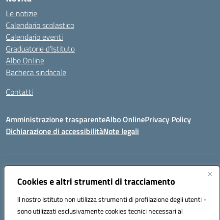
Le notizie
Calendario scolastico
Calendario eventi
Graduatorie d’Istituto
Albo Online
Bacheca sindacale
Contatti
Amministrazione trasparente
Albo Online
Privacy Policy
Dichiarazione di accessibilità
Note legali
Indirizzo:
VIA S. ROCCO, 18 81014 CAPRIATI A VOLTURNO (CE)
Centralino:
Cookies e altri strumenti di tracciamento
0823944017
Email:
ceic85400b@istruzione.it
Posta elettronica certificata (PEC):
ceic85400b@pec.istruzione.it
Il nostro Istituto non utilizza strumenti di profilazione degli utenti -
Codice fiscale: 82000440618
sono utilizzati esclusivamente cookies tecnici necessari al
Codice meccanografico:
CEIC85400B