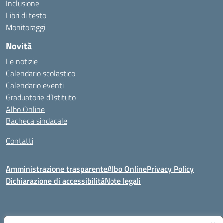
Inclusione
Libri di testo
Monitoraggi
Novità
Le notizie
Calendario scolastico
Calendario eventi
Graduatorie d’Istituto
Albo Online
Bacheca sindacale
Contatti
Amministrazione trasparente
Albo Online
Privacy Policy
Dichiarazione di accessibilità
Note legali
Indirizzo:
VIA S. ROCCO, 18 81014 CAPRIATI A VOLTURNO (CE)