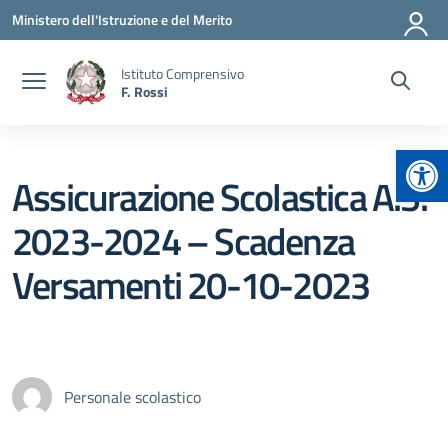
Vai ai contenuti
Vai al menu di navigazione
Vai al footer
Ministero dell'Istruzione e del Merito
Istituto Comprensivo
F. Rossi
Apr
Assicurazione Scolastica A.S.
2023-2024 – Scadenza
Versamenti 20-10-2023
Personale scolastico