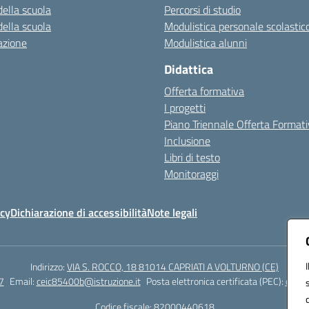
della scuola
Percorsi di studio
della scuola
Modulistica personale scolastic
azione
Modulistica alunni
Didattica
Offerta formativa
I progetti
Piano Triennale Offerta Format
Inclusione
Libri di testo
Monitoraggi
icy
Dichiarazione di accessibilità
Note legali
Indirizzo:
VIA S. ROCCO, 18 81014 CAPRIATI A VOLTURNO (CE)
7
Email:
ceic85400b@istruzione.it
Posta elettronica certificata (PEC):
ceic8
Codice fiscale: 82000440618