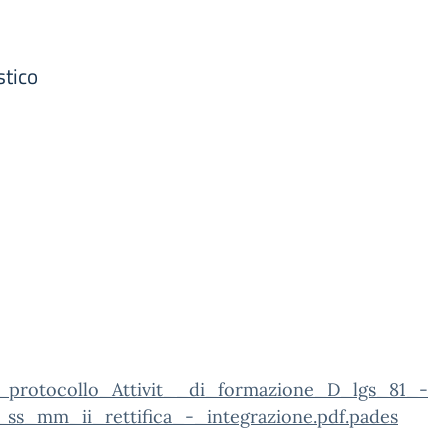
stico
_protocollo_Attivit__di_formazione_D_lgs_81_-
ss_mm_ii_rettifica_-_integrazione.pdf.pades