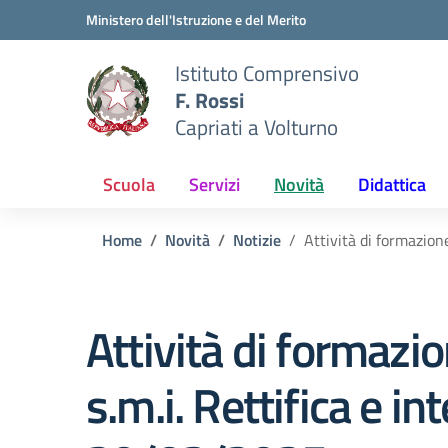
Vai ai contenuti
Vai al menu di navigazione
Vai al footer
Ministero dell'Istruzione e del Merito
Istituto Comprensivo
F. Rossi
Capriati a Volturno
Scuola
Servizi
Novità
Didattica
Home
Novità
Notizie
Attività di formazion
Attività di formazio
s.m.i. Rettifica e i