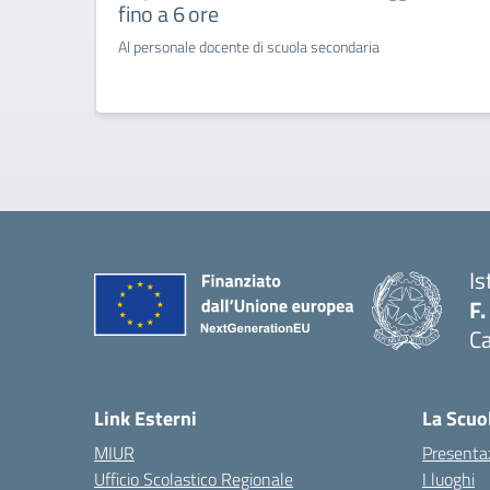
fino a 6 ore
Al personale docente di scuola secondaria
Is
F.
Ca
— 
Link Esterni
La Scuo
MIUR
Presenta
Ufficio Scolastico Regionale
I luoghi