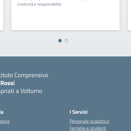
creatività e responsabilità
tituto Comprensivo
 Rossi
priati a Volturno
Visita la pagina iniziale della scuola
la
I Servizi
zione
Personale scolastico
Famiglie e studenti