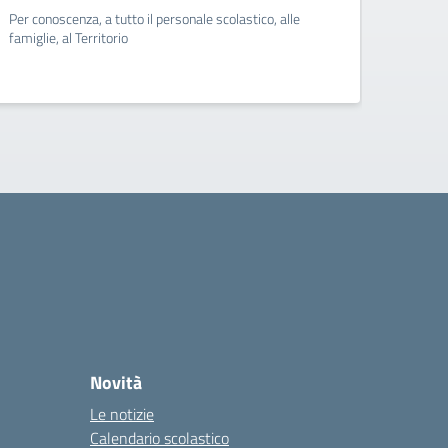
Per conoscenza, a tutto il personale scolastico, alle
Per con
famiglie, al Territorio
famigli
Novità
Le notizie
Calendario scolastico