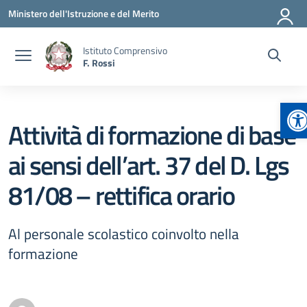
Vai ai contenuti
Vai al menu di navigazione
Vai al footer
Ministero dell'Istruzione e del Merito
Istituto Comprensivo
F. Rossi
Ap
Attività di formazione di base
ai sensi dell’art. 37 del D. Lgs
81/08 – rettifica orario
Al personale scolastico coinvolto nella
formazione