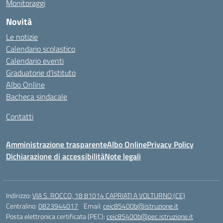
Monitoraggi
Novità
Le notizie
Calendario scolastico
Calendario eventi
Graduatorie d’Istituto
Albo Online
Bacheca sindacale
Contatti
Amministrazione trasparente
Albo Online
Privacy Policy
Dichiarazione di accessibilità
Note legali
Indirizzo:
VIA S. ROCCO, 18 81014 CAPRIATI A VOLTURNO (CE)
Centralino:
0823944017
Email:
ceic85400b@istruzione.it
Posta elettronica certificata (PEC):
ceic85400b@pec.istruzione.it