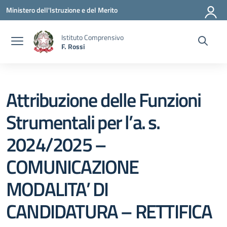
Vai ai contenuti
Vai al menu di navigazione
Vai al footer
Ministero dell'Istruzione e del Merito
Istituto Comprensivo
F. Rossi
Attribuzione delle Funzioni
Strumentali per l’a. s.
2024/2025 –
COMUNICAZIONE
MODALITA’ DI
CANDIDATURA – RETTIFICA