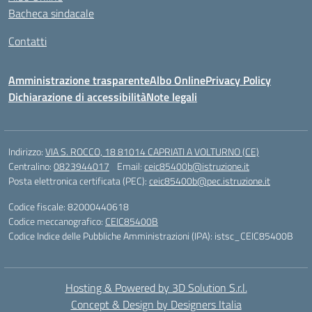
Bacheca sindacale
Contatti
Amministrazione trasparente
Albo Online
Privacy Policy
Dichiarazione di accessibilità
Note legali
Indirizzo:
VIA S. ROCCO, 18 81014 CAPRIATI A VOLTURNO (CE)
Centralino:
0823944017
Email:
ceic85400b@istruzione.it
Posta elettronica certificata (PEC):
ceic85400b@pec.istruzione.it
Codice fiscale: 82000440618
Codice meccanografico:
CEIC85400B
Codice Indice delle Pubbliche Amministrazioni (IPA): istsc_CEIC85400B
Hosting & Powered by 3D Solution S.r.l.
Concept & Design by Designers Italia