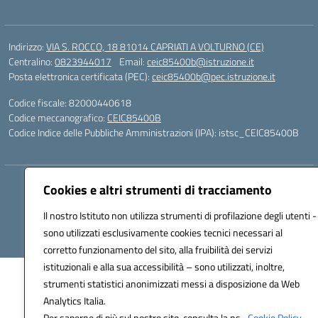
Indirizzo:
VIA S. ROCCO, 18 81014 CAPRIATI A VOLTURNO (CE)
Centralino:
0823944017
Email:
ceic85400b@istruzione.it
Posta elettronica certificata (PEC):
ceic85400b@pec.istruzione.it
Codice fiscale: 82000440618
Codice meccanografico:
CEIC85400B
Codice Indice delle Pubbliche Amministrazioni (IPA): istsc_CEIC85400B
Hosting & Powered by 3D Solution S.r.l.
Cookies e altri strumenti di tracciamento
Concept & Design by Designers Italia
Il nostro Istituto non utilizza strumenti di profilazione degli utenti -
sono utilizzati esclusivamente cookies tecnici necessari al
corretto funzionamento del sito, alla fruibilità dei servizi
istituzionali e alla sua accessibilità – sono utilizzati, inoltre,
strumenti statistici anonimizzati messi a disposizione da Web
Analytics Italia.
Per saperne di più sul nostro sito, consulta la ns.
Cookie Policy.