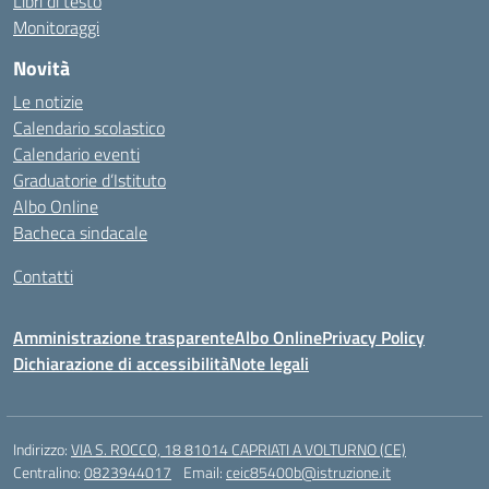
Libri di testo
Monitoraggi
Novità
Le notizie
Calendario scolastico
Calendario eventi
Graduatorie d’Istituto
Albo Online
Bacheca sindacale
Contatti
Amministrazione trasparente
Albo Online
Privacy Policy
Dichiarazione di accessibilità
Note legali
Indirizzo:
VIA S. ROCCO, 18 81014 CAPRIATI A VOLTURNO (CE)
Centralino:
0823944017
Email:
ceic85400b@istruzione.it