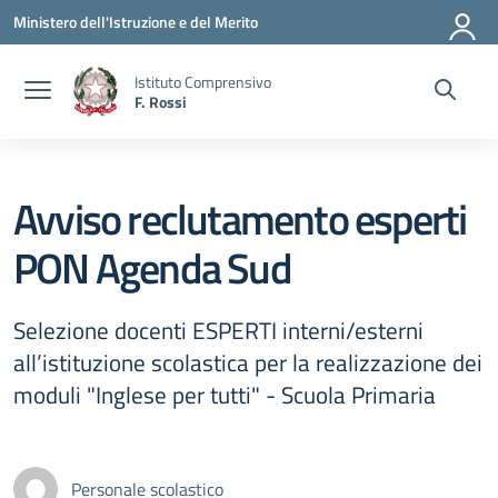
Vai ai contenuti
Vai al menu di navigazione
Vai al footer
Ministero dell'Istruzione e del Merito
Istituto Comprensivo
F. Rossi
Avviso reclutamento esperti
PON Agenda Sud
Selezione docenti ESPERTI interni/esterni
all’istituzione scolastica per la realizzazione dei
moduli "Inglese per tutti" - Scuola Primaria
Personale scolastico