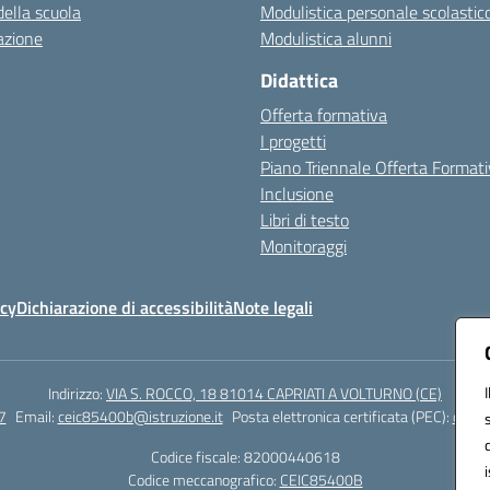
della scuola
Modulistica personale scolastic
azione
Modulistica alunni
Didattica
Offerta formativa
I progetti
Piano Triennale Offerta Format
Inclusione
Libri di testo
Monitoraggi
icy
Dichiarazione di accessibilità
Note legali
Indirizzo:
VIA S. ROCCO, 18 81014 CAPRIATI A VOLTURNO (CE)
7
Email:
ceic85400b@istruzione.it
Posta elettronica certificata (PEC):
ceic8
Codice fiscale: 82000440618
Codice meccanografico:
CEIC85400B