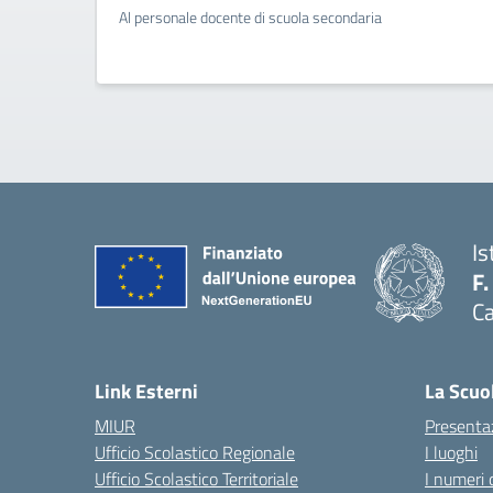
Al personale docente di scuola secondaria
Is
F.
Ca
— 
Link Esterni
La Scuo
MIUR
Presenta
Ufficio Scolastico Regionale
I luoghi
Ufficio Scolastico Territoriale
I numeri 