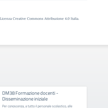
o Licenza Creative Commons Attribuzione 4.0 Italia.
DM38 Formazione docenti -
FSE+
Disseminazione iniziale
Diss
Per conoscenza, a tutto il personale scolastico, alle
Per con