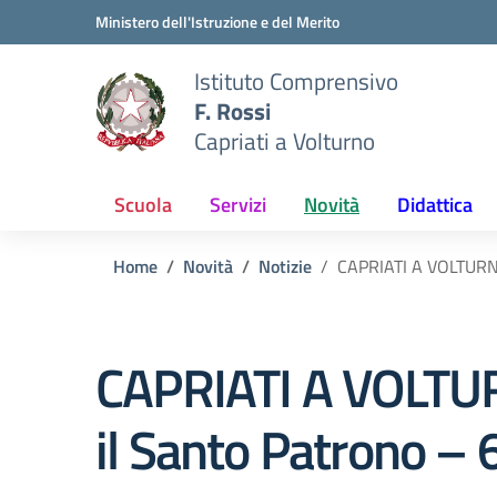
Vai ai contenuti
Vai al menu di navigazione
Vai al footer
Ministero dell'Istruzione e del Merito
Istituto Comprensivo
F. Rossi
Capriati a Volturno
Scuola
Servizi
Novità
Didattica
Home
Novità
Notizie
CAPRIATI A VOLTURNO:
CAPRIATI A VOLTURN
il Santo Patrono –