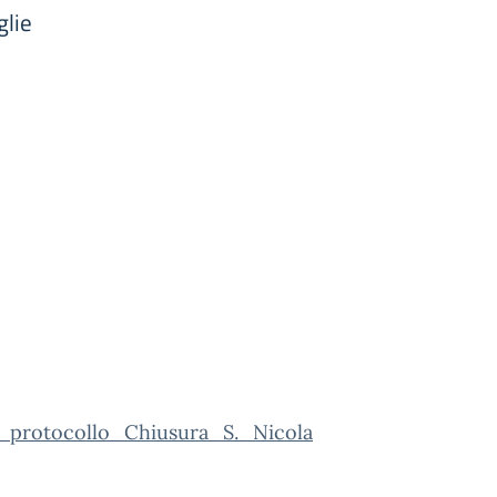
glie
_protocollo_Chiusura_S._Nicola