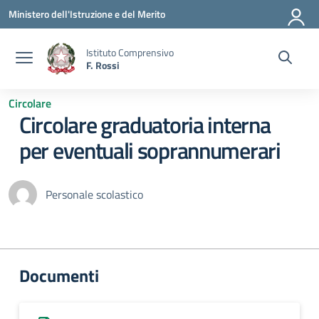
Vai ai contenuti
Vai al menu di navigazione
Vai al footer
Ministero dell'Istruzione e del Merito
Istituto Comprensivo
F. Rossi
Circolare
Circolare graduatoria interna
per eventuali soprannumerari
Personale scolastico
Documenti