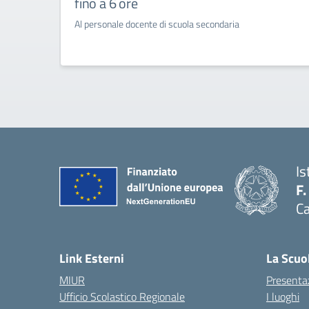
fino a 6 ore
Al personale docente di scuola secondaria
Is
F.
Ca
— 
Link Esterni
La Scuo
MIUR
Presenta
Ufficio Scolastico Regionale
I luoghi