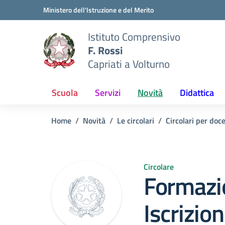
Vai ai contenuti
Vai al menu di navigazione
Vai al footer
Ministero dell'Istruzione e del Merito
Istituto Comprensivo
F. Rossi
Capriati a Volturno
Scuola
Servizi
Novità
Didattica
Home
Novità
Le circolari
Circolari per doc
Circolare
Formazi
Iscrizion