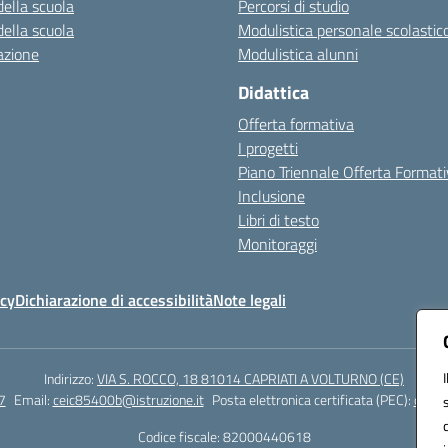
della scuola
Percorsi di studio
della scuola
Modulistica personale scolastic
azione
Modulistica alunni
Didattica
Offerta formativa
I progetti
Piano Triennale Offerta Format
Inclusione
Libri di testo
Monitoraggi
icy
Dichiarazione di accessibilità
Note legali
Indirizzo:
VIA S. ROCCO, 18 81014 CAPRIATI A VOLTURNO (CE)
7
Email:
ceic85400b@istruzione.it
Posta elettronica certificata (PEC):
ceic8
Codice fiscale: 82000440618