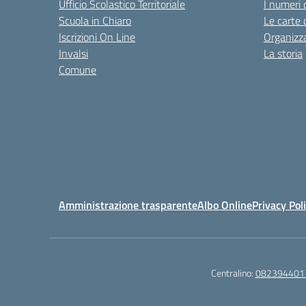
Ufficio Scolastico Territoriale
I numeri 
Scuola in Chiaro
Le carte 
Iscrizioni On Line
Organizz
Invalsi
La storia
Comune
Amministrazione trasparente
Albo Online
Privacy Pol
Centralino:
082394401