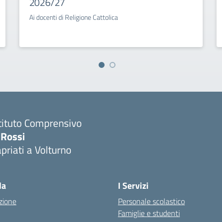
2026/27
Ai docenti di Religione Cattolica
tituto Comprensivo
 Rossi
priati a Volturno
Visita la pagina iniziale della scuola
la
I Servizi
zione
Personale scolastico
Famiglie e studenti