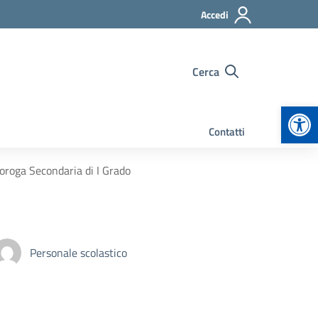
Accedi
Cerca
Apr
Contatti
roroga Secondaria di I Grado
Personale scolastico