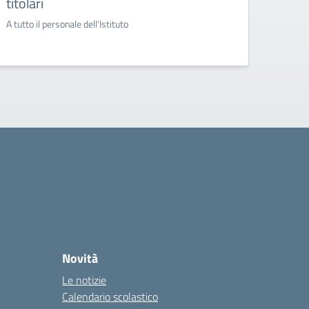
titolari
l’A.
A tutto il personale dell'Istituto
Comunic
Novità
Le notizie
Calendario scolastico