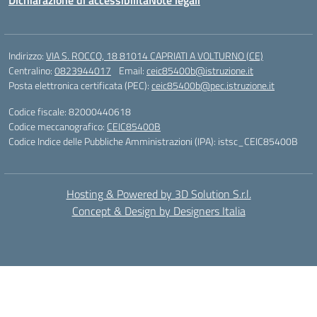
Dichiarazione di accessibilità
Note legali
Indirizzo:
VIA S. ROCCO, 18 81014 CAPRIATI A VOLTURNO (CE)
Centralino:
0823944017
Email:
ceic85400b@istruzione.it
Posta elettronica certificata (PEC):
ceic85400b@pec.istruzione.it
Codice fiscale: 82000440618
Codice meccanografico:
CEIC85400B
Codice Indice delle Pubbliche Amministrazioni (IPA): istsc_CEIC85400B
Hosting & Powered by 3D Solution S.r.l.
Concept & Design by Designers Italia