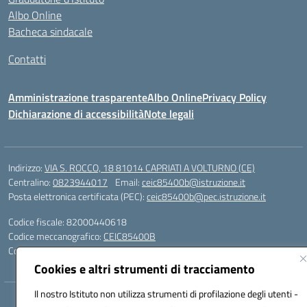
Albo Online
Bacheca sindacale
Contatti
Amministrazione trasparente
Albo Online
Privacy Policy
Dichiarazione di accessibilità
Note legali
Indirizzo:
VIA S. ROCCO, 18 81014 CAPRIATI A VOLTURNO (CE)
Centralino:
0823944017
Email:
ceic85400b@istruzione.it
Posta elettronica certificata (PEC):
ceic85400b@pec.istruzione.it
Codice fiscale: 82000440618
Codice meccanografico:
CEIC85400B
Codice Indice delle Pubbliche Amministrazioni (IPA): istsc_CEIC85400B
Cookies e altri strumenti di tracciamento
Il nostro Istituto non utilizza strumenti di profilazione degli utenti -
Hosting & Powered by 3D Solution S.r.l.