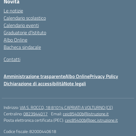
Novità
Le notizie
Calendario scolastico
Calendario eventi
Graduatorie d’Istituto
Albo Online
Bacheca sindacale
Contatti
Amministrazione trasparente
Albo Online
Privacy Policy
Dichiarazione di accessibilità
Note legali
Indirizzo:
VIA S. ROCCO, 18 81014 CAPRIATI A VOLTURNO (CE)
Centralino:
0823944017
Email:
ceic85400b@istruzione.it
Posta elettronica certificata (PEC):
ceic85400b@pec.istruzione.it
Codice fiscale: 82000440618