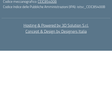
Codice meccanografico:
CEIC85400B
Codice Indice delle Pubbliche Amministrazioni (IPA): istsc_CEIC85400B
Hosting & Powered by 3D Solution S.r.l.
Concept & Design by Designers Italia