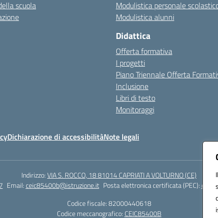
della scuola
Modulistica personale scolastic
azione
Modulistica alunni
Didattica
Offerta formativa
I progetti
Piano Triennale Offerta Format
Inclusione
Libri di testo
Monitoraggi
icy
Dichiarazione di accessibilità
Note legali
Indirizzo:
VIA S. ROCCO, 18 81014 CAPRIATI A VOLTURNO (CE)
7
Email:
ceic85400b@istruzione.it
Posta elettronica certificata (PEC):
ceic8
Codice fiscale: 82000440618
Codice meccanografico:
CEIC85400B