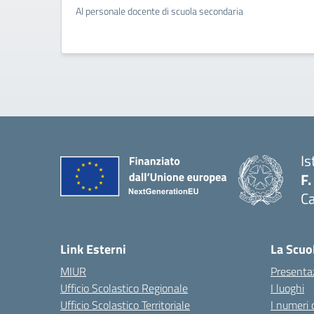
Al personale docente di scuola secondaria
Is
F.
Ca
— 
Link Esterni
La Scuo
MIUR
Presenta
Ufficio Scolastico Regionale
I luoghi
Ufficio Scolastico Territoriale
I numeri 