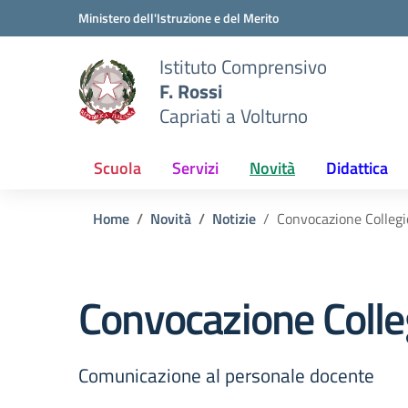
Vai ai contenuti
Vai al menu di navigazione
Vai al footer
Ministero dell'Istruzione e del Merito
Istituto Comprensivo
F. Rossi
Capriati a Volturno
Scuola
Servizi
Novità
Didattica
Home
Novità
Notizie
Convocazione Collegi
Convocazione Colle
Comunicazione al personale docente