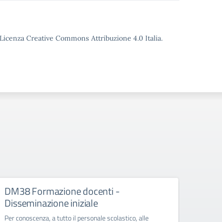
o Licenza Creative Commons Attribuzione 4.0 Italia.
DM38 Formazione docenti -
FSE+
Disseminazione iniziale
Diss
Per conoscenza, a tutto il personale scolastico, alle
Per con