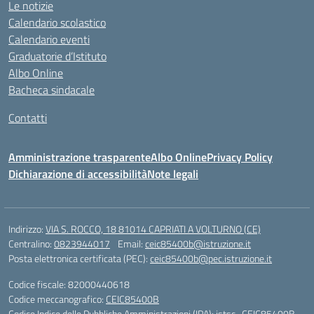
Le notizie
Calendario scolastico
Calendario eventi
Graduatorie d’Istituto
Albo Online
Bacheca sindacale
Contatti
Amministrazione trasparente
Albo Online
Privacy Policy
Dichiarazione di accessibilità
Note legali
Indirizzo:
VIA S. ROCCO, 18 81014 CAPRIATI A VOLTURNO (CE)
Centralino:
0823944017
Email:
ceic85400b@istruzione.it
Posta elettronica certificata (PEC):
ceic85400b@pec.istruzione.it
Codice fiscale: 82000440618
Codice meccanografico:
CEIC85400B
Codice Indice delle Pubbliche Amministrazioni (IPA): istsc_CEIC85400B