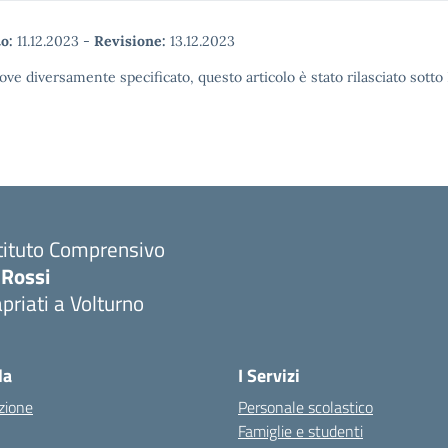
o:
11.12.2023
-
Revisione:
13.12.2023
ove diversamente specificato, questo articolo è stato rilasciato sott
tituto Comprensivo
 Rossi
priati a Volturno
Visita la pagina iniziale della scuola
la
I Servizi
zione
Personale scolastico
Famiglie e studenti