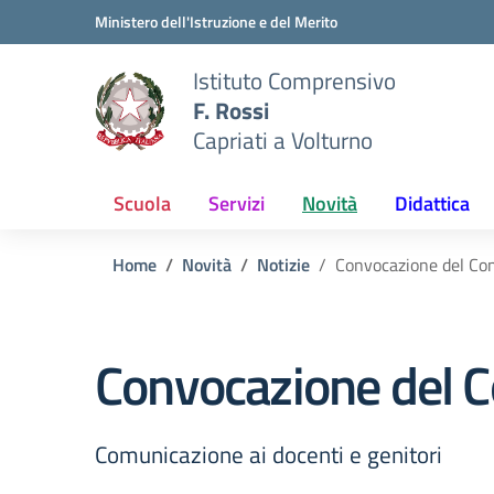
Vai ai contenuti
Vai al menu di navigazione
Vai al footer
Ministero dell'Istruzione e del Merito
Istituto Comprensivo
F. Rossi
Capriati a Volturno
Scuola
Servizi
Novità
Didattica
Home
Novità
Notizie
Convocazione del Con
Convocazione del C
Comunicazione ai docenti e genitori