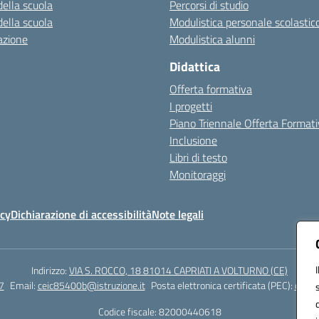
della scuola
Percorsi di studio
della scuola
Modulistica personale scolastic
azione
Modulistica alunni
Didattica
Offerta formativa
I progetti
Piano Triennale Offerta Format
Inclusione
Libri di testo
Monitoraggi
icy
Dichiarazione di accessibilità
Note legali
Indirizzo:
VIA S. ROCCO, 18 81014 CAPRIATI A VOLTURNO (CE)
7
Email:
ceic85400b@istruzione.it
Posta elettronica certificata (PEC):
ceic8
Codice fiscale: 82000440618