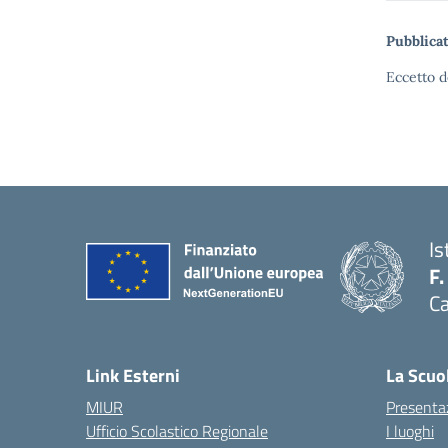
Pubblicat
Eccetto d
Is
F.
Ca
— 
Link Esterni
La Scuo
MIUR
Presenta
Ufficio Scolastico Regionale
I luoghi