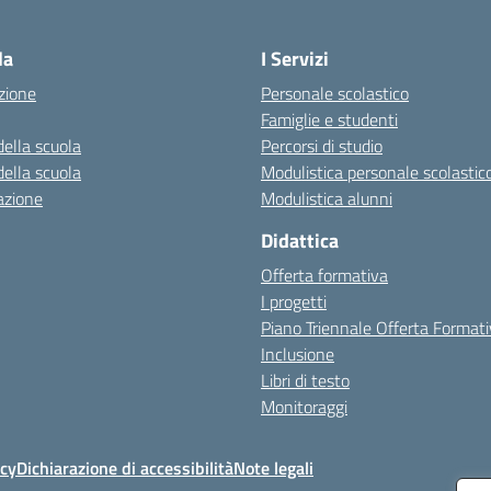
Visita la pagina iniziale della scuola
la
I Servizi
zione
Personale scolastico
Famiglie e studenti
della scuola
Percorsi di studio
della scuola
Modulistica personale scolastic
azione
Modulistica alunni
Didattica
Offerta formativa
I progetti
Piano Triennale Offerta Format
Inclusione
Libri di testo
Monitoraggi
icy
Dichiarazione di accessibilità
Note legali