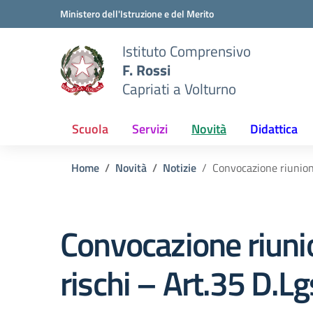
Vai ai contenuti
Vai al menu di navigazione
Vai al footer
Ministero dell'Istruzione e del Merito
Istituto Comprensivo
F. Rossi
Capriati a Volturno
Scuola
Servizi
Novità
Didattica
Home
Novità
Notizie
Convocazione riunione
Convocazione riuni
rischi – Art.35 D.Lg