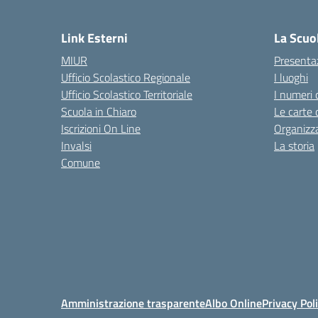
— 
Link Esterni
La Scuo
MIUR
Presenta
Ufficio Scolastico Regionale
I luoghi
Ufficio Scolastico Territoriale
I numeri 
Scuola in Chiaro
Le carte 
Iscrizioni On Line
Organizz
Invalsi
La storia
Comune
Amministrazione trasparente
Albo Online
Privacy Pol