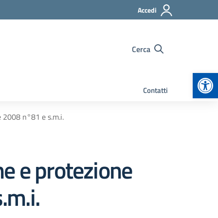
Accedi
Cerca
Apr
Contatti
e 2008 n°81 e s.m.i.
ne e protezione
.m.i.