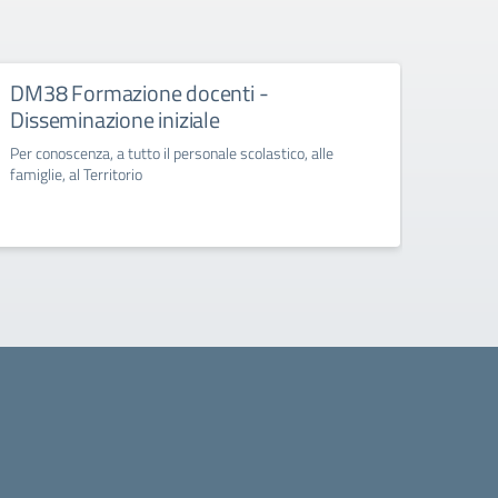
DM38 Formazione docenti -
FSE+
Disseminazione iniziale
Diss
Per conoscenza, a tutto il personale scolastico, alle
Per con
famiglie, al Territorio
famigli