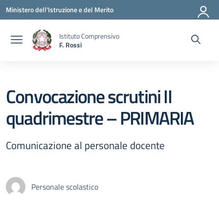
Vai ai contenuti
Vai al menu di navigazione
Vai al footer
Ministero dell'Istruzione e del Merito
Istituto Comprensivo
F. Rossi
Convocazione scrutini II
quadrimestre – PRIMARIA
Comunicazione al personale docente
Personale scolastico