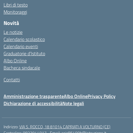
Libri di testo
Monitoraggi
Novità
Le notizie
Calendario scolastico
Calendario eventi
Graduatorie d’Istituto
Albo Online
Bacheca sindacale
Contatti
Amministrazione trasparente
Albo Online
Privacy Policy
Dichiarazione di accessibilità
Note legali
Indirizzo:
VIA S. ROCCO, 18 81014 CAPRIATI A VOLTURNO (CE)
Centralino:
0823944017
Email:
ceic85400b@istruzione.it