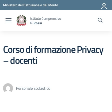
Vai ai contenuti
Vai al menu di navigazione
Vai al footer
Ministero dell'Istruzione e del Merito
Istituto Comprensivo
F. Rossi
Corso di formazione Privacy
– docenti
Personale scolastico