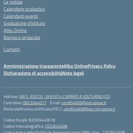
Le notizie
Calendario scolastico
Calendario eventi
Graduatorie d’Istituto
Albo Online
Bacheca sindacale
Contatti
Amministrazione trasparente
Albo Online
Privacy Policy
Dichiarazione di accessibilità
Note legali
Indirizzo:
VIA S. ROCCO, 18 81014 CAPRIATI A VOLTURNO (CE)
Centralino:
0823944017
Email:
ceic85400b@istruzione.it
Posta elettronica certificata (PEC):
ceic85400b@pec.istruzione.it
Codice fiscale: 82000440618
Codice meccanografico:
CEIC85400B
Codice Indice delle Pubbliche Amministrazioni (IPA): istsc_CEIC85400B