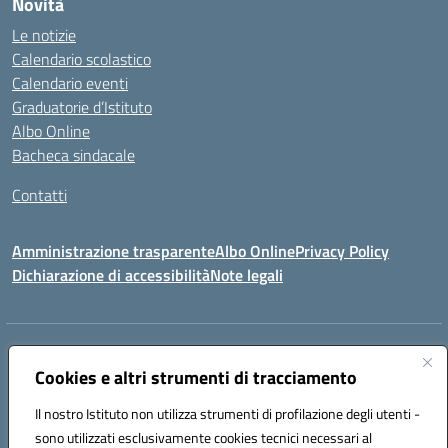
Novità
Le notizie
Calendario scolastico
Calendario eventi
Graduatorie d’Istituto
Albo Online
Bacheca sindacale
Contatti
Amministrazione trasparente
Albo Online
Privacy Policy
Dichiarazione di accessibilità
Note legali
Indirizzo:
VIA S. ROCCO, 18 81014 CAPRIATI A VOLTURNO (CE)
Centralino:
Cookies e altri strumenti di tracciamento
0823944017
Email:
ceic85400b@istruzione.it
Posta elettronica certificata (PEC):
ceic85400b@pec.istruzione.it
Il nostro Istituto non utilizza strumenti di profilazione degli utenti -
Codice fiscale: 82000440618
sono utilizzati esclusivamente cookies tecnici necessari al