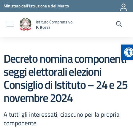
Vai ai contenuti
Vai al menu di navigazione
Vai al footer
Ministero dell'Istruzione e del Merito
Istituto Comprensivo
F. Rossi
Ap
Decreto nomina componenti
seggi elettorali elezioni
Consiglio di Istituto – 24 e 25
novembre 2024
A tutti gli interessati, ciascuno per la propria
componente