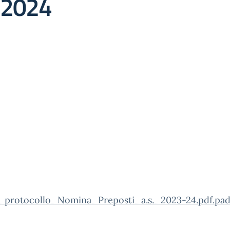
3/2024
_protocollo_Nomina_Preposti_a.s._2023-24.pdf.pa