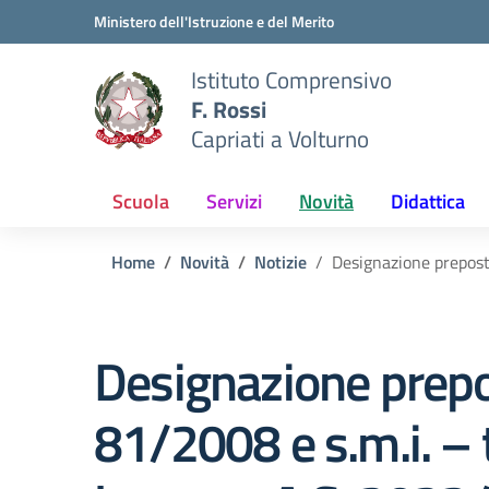
Vai ai contenuti
Vai al menu di navigazione
Vai al footer
Ministero dell'Istruzione e del Merito
Istituto Comprensivo
F. Rossi
Capriati a Volturno
Scuola
Servizi
Novità
Didattica
Home
Novità
Notizie
Designazione preposti
Designazione prepos
81/2008 e s.m.i. – t