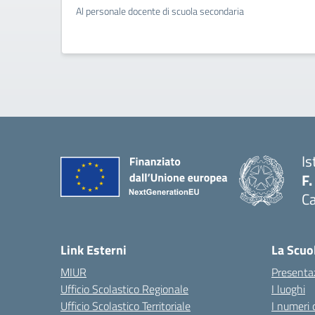
Al personale docente di scuola secondaria
Is
F.
Ca
— 
Link Esterni
La Scuo
MIUR
Presenta
Ufficio Scolastico Regionale
I luoghi
Ufficio Scolastico Territoriale
I numeri 