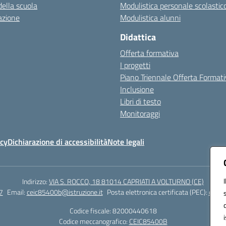
della scuola
Modulistica personale scolastic
azione
Modulistica alunni
Didattica
Offerta formativa
I progetti
Piano Triennale Offerta Format
Inclusione
Libri di testo
Monitoraggi
icy
Dichiarazione di accessibilità
Note legali
Indirizzo:
VIA S. ROCCO, 18 81014 CAPRIATI A VOLTURNO (CE)
7
Email:
ceic85400b@istruzione.it
Posta elettronica certificata (PEC):
ceic8
Codice fiscale: 82000440618
Codice meccanografico:
CEIC85400B