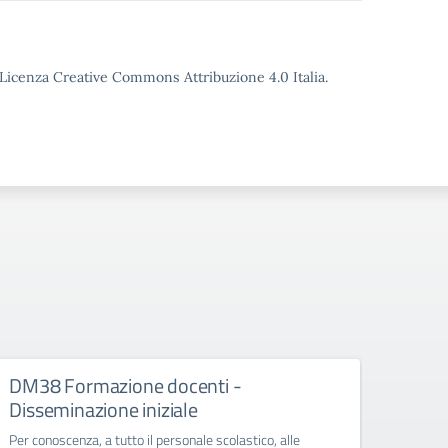
o Licenza Creative Commons Attribuzione 4.0 Italia.
DM38 Formazione docenti -
FSE+
Disseminazione iniziale
Diss
Per conoscenza, a tutto il personale scolastico, alle
Per con