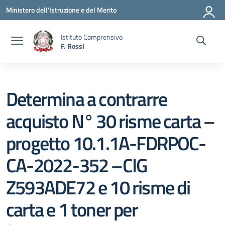
Vai ai contenuti
Vai al menu di navigazione
Vai al footer
Ministero dell'Istruzione e del Merito
Istituto Comprensivo
F. Rossi
Determina a contrarre
acquisto N° 30 risme carta –
progetto 10.1.1A-FDRPOC-
CA-2022-352 –CIG
Z593ADE72 e 10 risme di
carta e 1 toner per