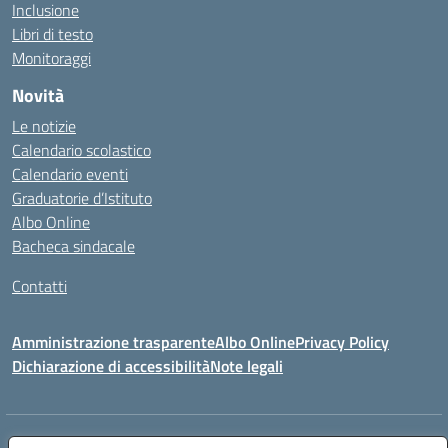
Inclusione
Libri di testo
Monitoraggi
Novità
Le notizie
Calendario scolastico
Calendario eventi
Graduatorie d’Istituto
Albo Online
Bacheca sindacale
Contatti
Amministrazione trasparente
Albo Online
Privacy Policy
Dichiarazione di accessibilità
Note legali
Indirizzo:
VIA S. ROCCO, 18 81014 CAPRIATI A VOLTURNO (CE)