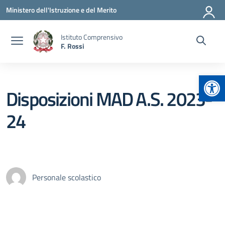
Vai ai contenuti
Vai al menu di navigazione
Vai al footer
Ministero dell'Istruzione e del Merito
Istituto Comprensivo
F. Rossi
Apr
Disposizioni MAD A.S. 2023-
24
Personale scolastico