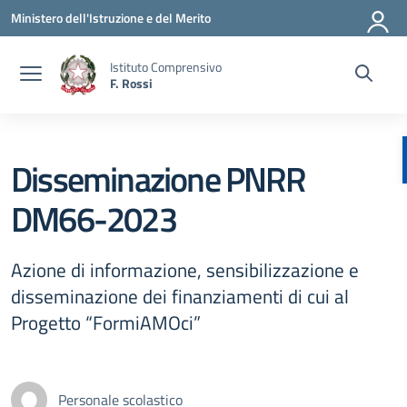
Vai ai contenuti
Vai al menu di navigazione
Vai al footer
Ministero dell'Istruzione e del Merito
Istituto Comprensivo
F. Rossi
Disseminazione PNRR
DM66-2023
Azione di informazione, sensibilizzazione e
disseminazione dei finanziamenti di cui al
Progetto “FormiAMOci”
Personale scolastico