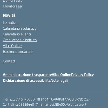
Libri di testo
Monitoraggi
Novità
Le notizie
Calendario scolastico
Calendario eventi
Graduatorie d’Istituto
Albo Online
Bacheca sindacale
Contatti
Amministrazione trasparente
Albo Online
Privacy Policy
Dichiarazione di accessibilità
Note legali
Indirizzo:
VIA S. ROCCO, 18 81014 CAPRIATI A VOLTURNO (CE)
Centralino:
0823944017
Email:
ceic85400b@istruzione.it