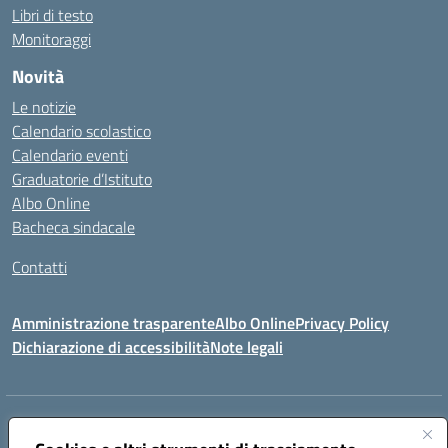
Libri di testo
Monitoraggi
Novità
Le notizie
Calendario scolastico
Calendario eventi
Graduatorie d’Istituto
Albo Online
Bacheca sindacale
Contatti
Amministrazione trasparente
Albo Online
Privacy Policy
Dichiarazione di accessibilità
Note legali
Indirizzo:
VIA S. ROCCO, 18 81014 CAPRIATI A VOLTURNO (CE)
Centralino:
0823944017
Email:
ceic85400b@istruzione.it