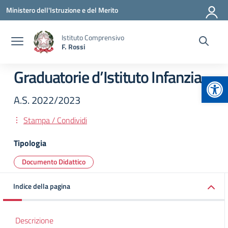
Vai ai contenuti
Vai al menu di navigazione
Vai al footer
Ministero dell'Istruzione e del Merito
Istituto Comprensivo
F. Rossi
Graduatorie d’Istituto Infanzia
Apr
A.S. 2022/2023
Stampa / Condividi
Tipologia
Documento Didattico
Indice della pagina
Descrizione