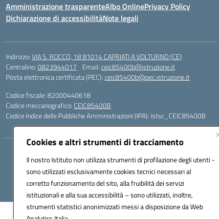
Amministrazione trasparente
Albo Online
Privacy Policy
Dichiarazione di accessibilità
Note legali
Indirizzo:
VIA S. ROCCO, 18 81014 CAPRIATI A VOLTURNO (CE)
Centralino:
0823944017
Email:
ceic85400b@istruzione.it
Posta elettronica certificata (PEC):
ceic85400b@pec.istruzione.it
Codice fiscale: 82000440618
Codice meccanografico:
CEIC85400B
Codice Indice delle Pubbliche Amministrazioni (IPA): istsc_CEIC85400B
Cookies e altri strumenti di tracciamento
Hosting & Powered by 3D Solution S.r.l.
Il nostro Istituto non utilizza strumenti di profilazione degli utenti -
Concept & Design by Designers Italia
sono utilizzati esclusivamente cookies tecnici necessari al
corretto funzionamento del sito, alla fruibilità dei servizi
istituzionali e alla sua accessibilità – sono utilizzati, inoltre,
strumenti statistici anonimizzati messi a disposizione da Web
Analytics Italia.