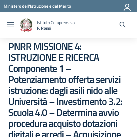
Vai ai contenuti
Vai al menu di navigazione
Vai al footer
Ministero dell'Istruzione e del Merito
Istituto Comprensivo
F. Rossi
PNRR MISSIONE 4:
ISTRUZIONE E RICERCA
Componente 1 –
Potenziamento offerta servizi
istruzione: dagli asili nido alle
Università – Investimento 3.2:
Scuola 4.0 – Determina avvio
procedura acquisto dotazioni
digitali e arredi – Acquisizione