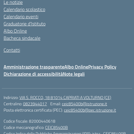
Le notizie
Calendario scolastico
Calendario eventi
Graduatorie d’Istituto
Albo Online
Bacheca sindacale
Contatti
Amministrazione trasparente
Albo Online
Privacy Policy
Dichiarazione di accessibilità
Note legali
Indirizzo:
VIA S. ROCCO, 18 81014 CAPRIATI A VOLTURNO (CE)
Centralino:
0823944017
Email:
ceic85400b@istruzione.it
Posta elettronica certificata (PEC):
ceic85400b@pec.istruzione.it
Codice fiscale: 82000440618
Codice meccanografico:
CEIC85400B
Codice Indice delle Pubbliche Amministrazioni (IPA): istsc_CEIC85400B