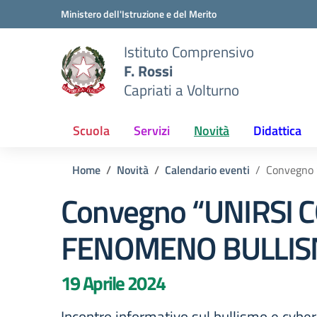
Vai ai contenuti
Vai al menu di navigazione
Vai al footer
Ministero dell'Istruzione e del Merito
Istituto Comprensivo
F. Rossi
Capriati a Volturno
Scuola
Servizi
Novità
Didattica
Home
Novità
Calendario eventi
Convegno
Convegno “UNIRSI 
FENOMENO BULLIS
19 Aprile 2024
Incontro informativo sul bullismo e cyber