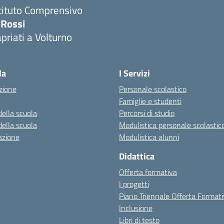
tituto Comprensivo
 Rossi
priati a Volturno
Visita la pagina iniziale della scuola
la
I Servizi
zione
Personale scolastico
Famiglie e studenti
della scuola
Percorsi di studio
della scuola
Modulistica personale scolastic
azione
Modulistica alunni
Didattica
Offerta formativa
I progetti
Piano Triennale Offerta Format
Inclusione
Libri di testo