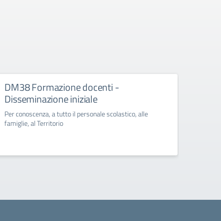
DM38 Formazione docenti -
FSE+
Disseminazione iniziale
Diss
Per conoscenza, a tutto il personale scolastico, alle
Per con
famiglie, al Territorio
famigli