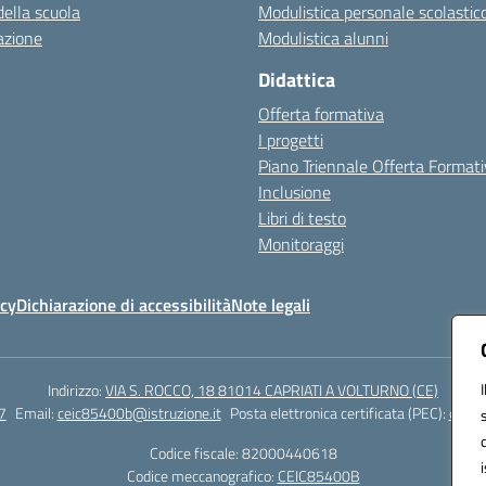
della scuola
Modulistica personale scolastic
azione
Modulistica alunni
Didattica
Offerta formativa
I progetti
Piano Triennale Offerta Format
Inclusione
Libri di testo
Monitoraggi
icy
Dichiarazione di accessibilità
Note legali
Indirizzo:
VIA S. ROCCO, 18 81014 CAPRIATI A VOLTURNO (CE)
7
Email:
ceic85400b@istruzione.it
Posta elettronica certificata (PEC):
ceic8
Codice fiscale: 82000440618
Codice meccanografico:
CEIC85400B