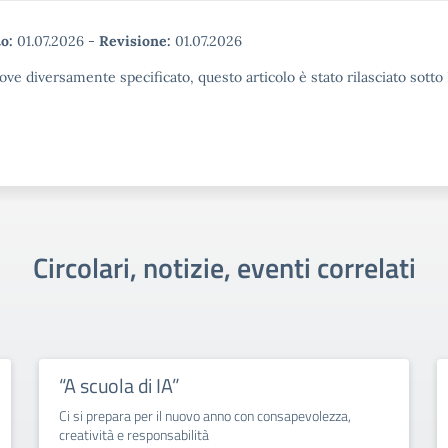
o:
01.07.2026
-
Revisione:
01.07.2026
ove diversamente specificato, questo articolo è stato rilasciato sott
Circolari, notizie, eventi correlati
“A scuola di IA”
Ci si prepara per il nuovo anno con consapevolezza,
creatività e responsabilità