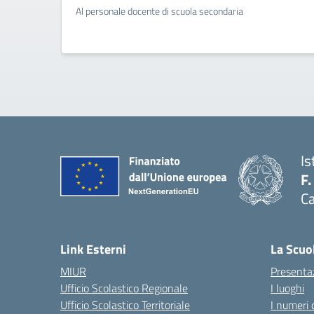
Al personale docente di scuola secondaria
Is
F.
Ca
— 
Link Esterni
La Scuo
MIUR
Presenta
Ufficio Scolastico Regionale
I luoghi
Ufficio Scolastico Territoriale
I numeri 