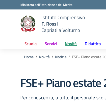
Vai ai contenuti
Vai al menu di navigazione
Vai al footer
Ministero dell'Istruzione e del Merito
Istituto Comprensivo
F. Rossi
Capriati a Volturno
Scuola
Servizi
Novità
Didattica
Home
Novità
Notizie
FSE+ Piano estate 20
FSE+ Piano estate 
Per conoscenza, a tutto il personale scolas