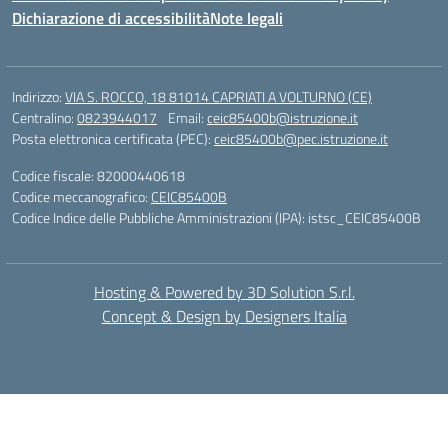
Dichiarazione di accessibilità
Note legali
Indirizzo:
VIA S. ROCCO, 18 81014 CAPRIATI A VOLTURNO (CE)
Centralino:
0823944017
Email:
ceic85400b@istruzione.it
Posta elettronica certificata (PEC):
ceic85400b@pec.istruzione.it
Codice fiscale: 82000440618
Codice meccanografico:
CEIC85400B
Codice Indice delle Pubbliche Amministrazioni (IPA): istsc_CEIC85400B
Hosting & Powered by 3D Solution S.r.l.
Concept & Design by Designers Italia