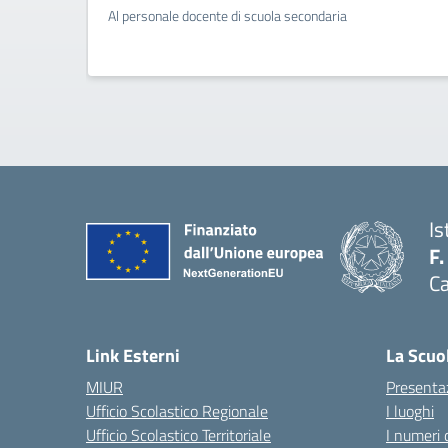
Al personale docente di scuola secondaria
Is
F.
Ca
— 
Link Esterni
La Scuo
MIUR
Presenta
Ufficio Scolastico Regionale
I luoghi
Ufficio Scolastico Territoriale
I numeri 