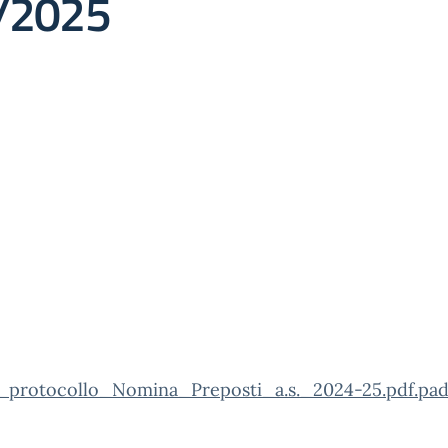
4/2025
_protocollo_Nomina_Preposti_a.s._2024-25.pdf.pa