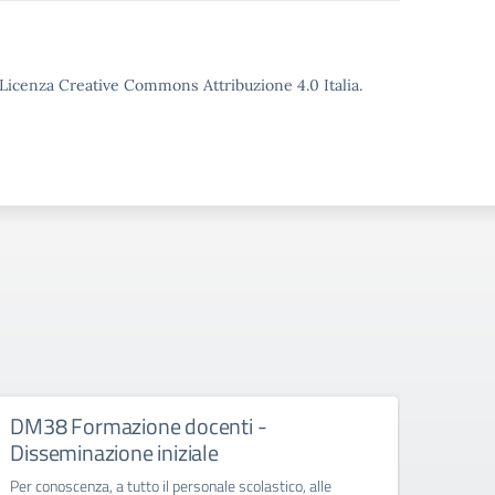
o Licenza Creative Commons Attribuzione 4.0 Italia.
DM38 Formazione docenti -
FSE+
Disseminazione iniziale
Diss
Per conoscenza, a tutto il personale scolastico, alle
Per con