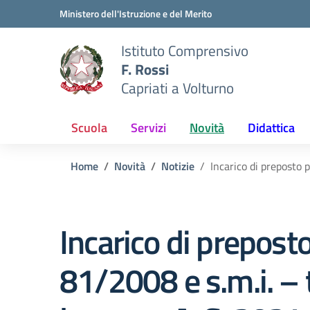
Vai ai contenuti
Vai al menu di navigazione
Vai al footer
Ministero dell'Istruzione e del Merito
Istituto Comprensivo
F. Rossi
Capriati a Volturno
Scuola
Servizi
Novità
Didattica
Home
Novità
Notizie
Incarico di preposto 
Incarico di preposto
81/2008 e s.m.i. – t