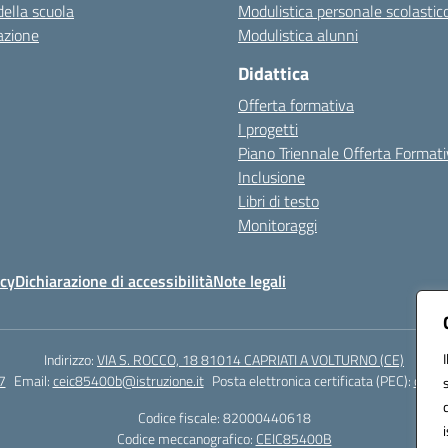
della scuola
Modulistica personale scolastic
azione
Modulistica alunni
Didattica
Offerta formativa
I progetti
Piano Triennale Offerta Format
Inclusione
Libri di testo
Monitoraggi
icy
Dichiarazione di accessibilità
Note legali
Indirizzo:
VIA S. ROCCO, 18 81014 CAPRIATI A VOLTURNO (CE)
7
Email:
ceic85400b@istruzione.it
Posta elettronica certificata (PEC):
ceic8
Codice fiscale: 82000440618
Codice meccanografico:
CEIC85400B